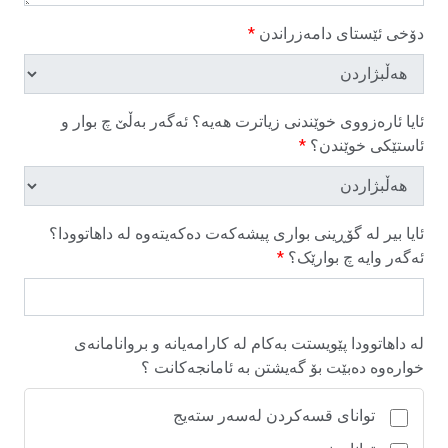
دۆخی ئێستای دامەزراندن
*
ئایا ئارەزووی خوێندنی زیاترت هەیە؟ ئەگەر بەڵێ چ بوار و
ئاستێکی خوێندن؟
*
ئایا بیر لە گۆڕینی بواری پیشەکەت دەکەیتەوە لە داهاتوودا؟
ئەگەر وایە چ بوارێک؟
*
لە داهاتوودا پێویستت بەکام لە کارامەیانە و بروانامانەی
خوارەوە دەبێت بۆ گەیشتن بە ئامانجەکانت ؟
توانای قسەکردن لەسەر ستەیج