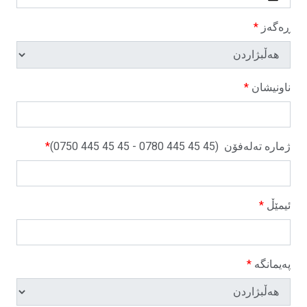
ڕەگەز
*
ناونیشان
*
ژمارە تەلەفۆن
(0750 445 45 45 - 0780 445 45 45)
*
ئیمێڵ
*
پەیمانگە
*