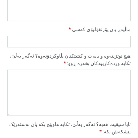
ماڵپەڕ یان پۆرتفۆلیۆی کەسی
*
هیچ توێژینەوە و بابەت و کتێبێکتان بڵاوکردۆتەوە؟ ئەگەر بەڵێ،
تکایە وردەکارییەکان بخەرە ڕوو:
*
ئایا سیڤیت هەیە؟ ئەگەر بەڵێ، تکایە هاوپێچ بکە یان بەستەرێک
پێشکەش بکە:
*