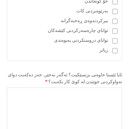
خۆ گونجاندن
بەرێوەبردنی کات
بیرکردنەوەی ڕەخنەگرانە
توانای چارەسەرکردنی کێشەکان
توانای دروستکردنی پەیوەندی
زیاتر
ئایا ئێستا خاوەنی بزنسێکیت؟ ئەگەر نەخێر، حەز دەکەیت دوای
تەواوکردنی خوێندن لە کوێ کار بکەیت؟
*