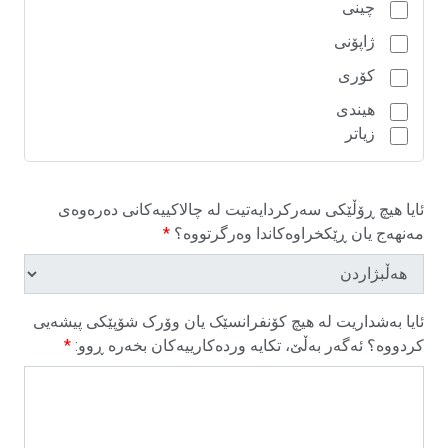
چینی
ژاپۆنی
کۆری
هیندی
زیاتر
ئایا هیچ ڕۆڵێکی سەرکردایەتیت لە چالاکییەکانی دەرەوەی
مەنهەج یان ڕێکخراوەکاندا وەرگرتووە؟
*
ئایا بەشداریت لە هیچ کۆنفرانسێک یان وۆرک شۆپێکی پیشەیی
کردووە؟ ئەگەر بەڵێ، تکایە وردەکارییەکان بخەرە ڕوو:
*