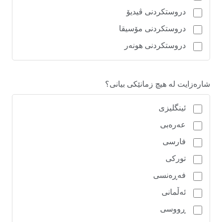
دروستکردنی ڤیدیۆ
دروستکردنی مۆسیقا
دروستکردنی هونەر
شارەزایت لە هیچ زمانێکی بیانی؟
ئینگلیزی
عەرەبی
فارسی
تورکی
فەڕەنسی
ئەڵمانی
ڕووسی