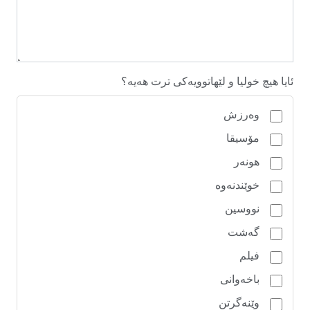
ئایا هیچ خولیا و لێهاتوویەکی ترت هەیە؟
وەرزش
مۆسیقا
هونەر
خوێندنەوە
نووسین
گەشت
فیلم
باخەوانی
وێنەگرتن