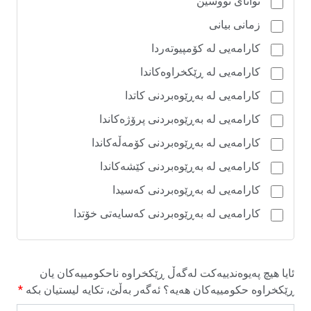
توانای نووسین
زمانی بیانی
کارامەیی لە کۆمپیوتەردا
کارامەیی لە ڕێکخراوەکاندا
کارامەیی لە بەڕێوەبردنی کاتدا
کارامەیی لە بەڕێوەبردنی پرۆژەکاندا
کارامەیی لە بەڕێوەبردنی کۆمەڵەکاندا
کارامەیی لە بەڕێوەبردنی کێشەکاندا
کارامەیی لە بەڕێوەبردنی کەسیدا
کارامەیی لە بەڕێوەبردنی کەسایەتی خۆتدا
ئایا هیچ پەیوەندییەکت لەگەڵ ڕێکخراوە ناحکومییەکان یان
ڕێکخراوە حکومییەکان هەیە؟ ئەگەر بەڵێ، تکایە لیستیان بکە
*