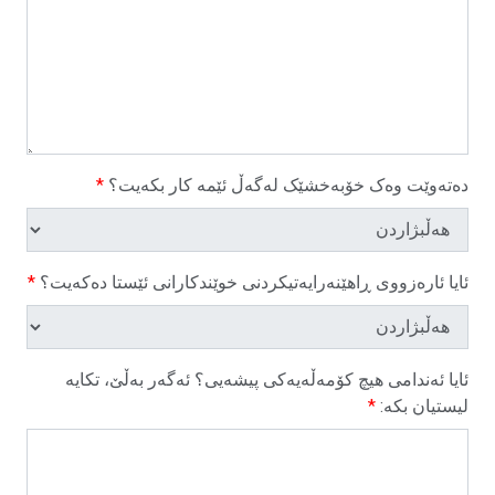
دەتەوێت وەک خۆبەخشێک لەگەڵ ئێمە کار بکەیت؟
*
ئایا ئارەزووی ڕاهێنەرایەتیکردنی خوێندکارانی ئێستا دەکەیت؟
*
ئایا ئەندامی هیچ کۆمەڵەیەکی پیشەیی؟ ئەگەر بەڵێ، تکایە
لیستیان بکە:
*