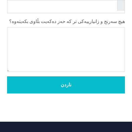
هیچ سەرنج و زانیارییەکی تر کە حەز دەکەیت بڵاوی بکەیتەوە؟
ناردن