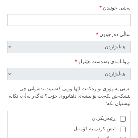
بەشی خوێندن
*
ساڵی دەرچوون
*
بڕوانامەی بەدەست هێنراو
*
بەپێی پسپۆری بوارەکەت لێهاتوویی کەسیت ،دەتوانی چی
پێشکەش بکەیت بۆ پیشەی داهاتووی خۆت؟ ئەگەر بەڵێ، تکایە
لیستیان بکە:
ڕێبەریکردن
ئیش کردن بە کۆمەڵ