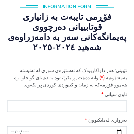
INFORMATION FORM
فۆڕمی تایبەت بە زانیاری
قوتابییانی دەرچووی
پەیمانگەکانی سەر بە دامەزراوەی
شەهید ٢٠٢٤-٢٠٢٥
تێبینی: هەر داواکارییەک کە ئەستێرەی سوری لە تەنیشتە
بەمشێوەیە
(*)
واتە دەبێت پڕ بکرێتەوە بە دەیتای گونجاو، وە
هەموو فۆڕمەکە بە زمان و کیبۆردی کوردی پڕ بکەوە.
ناوی سیانی
*
بەرواری لەدایکبوون
*